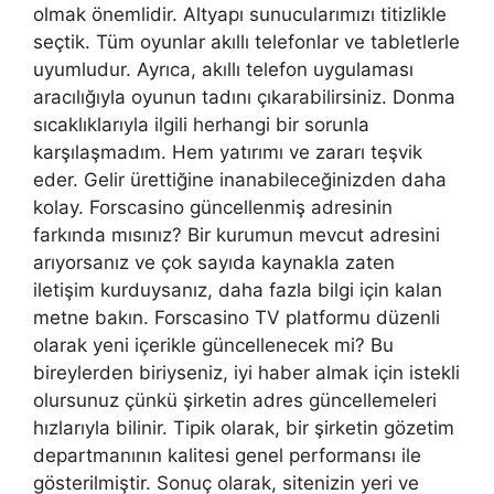
olmak önemlidir. Altyapı sunucularımızı titizlikle
seçtik. Tüm oyunlar akıllı telefonlar ve tabletlerle
uyumludur. Ayrıca, akıllı telefon uygulaması
aracılığıyla oyunun tadını çıkarabilirsiniz. Donma
sıcaklıklarıyla ilgili herhangi bir sorunla
karşılaşmadım. Hem yatırımı ve zararı teşvik
eder. Gelir ürettiğine inanabileceğinizden daha
kolay. Forscasino güncellenmiş adresinin
farkında mısınız? Bir kurumun mevcut adresini
arıyorsanız ve çok sayıda kaynakla zaten
iletişim kurduysanız, daha fazla bilgi için kalan
metne bakın. Forscasino TV platformu düzenli
olarak yeni içerikle güncellenecek mi? Bu
bireylerden biriyseniz, iyi haber almak için istekli
olursunuz çünkü şirketin adres güncellemeleri
hızlarıyla bilinir. Tipik olarak, bir şirketin gözetim
departmanının kalitesi genel performansı ile
gösterilmiştir. Sonuç olarak, sitenizin yeri ve