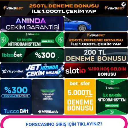
×
FORSCASINO GİRİŞ İÇİN TIKLAYINIZ!