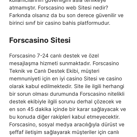
kullanıcılarının güvenliğini asla tehlikeye
atmamıştır. Forscasino web Sitesi nedir?
Farkında olsanız da bu son derece güvenilir ve
birinci sınıf bir casino bahis platformudur.
Forscasino Sitesi
Forscasino 7-24 canlı destek ve özel
mesajlaşma hizmeti sunmaktadır. Forscasino
Teknik ve Canlı Destek Ekibi, müşteri
memnuniyeti için en iyi casino Sitesi ve casino
olarak kabul edilmektedir. Site ile ilgili herhangi
bir sorun olması durumunda Forscasino nitelikli
destek ekibiyle ilgili sorunu derhal çözecek ve
en son 45 dakika içinde bir karar sağlayacak ve
bu konuda diğer rakipleri kabul etmeyecektir.
Forscasino, sosyal medya aracılığıyla dürüst ve
şeffaf iletişim sağlayarak müşteriler için canlı