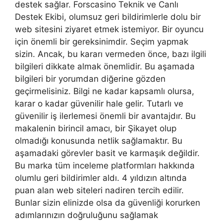
destek sağlar. Forscasino Teknik ve Canlı
Destek Ekibi, olumsuz geri bildirimlerle dolu bir
web sitesini ziyaret etmek istemiyor. Bir oyuncu
için önemli bir gereksinimdir. Seçim yapmak
sizin. Ancak, bu kararı vermeden önce, bazı ilgili
bilgileri dikkate almak önemlidir. Bu aşamada
bilgileri bir yorumdan diğerine gözden
geçirmelisiniz. Bilgi ne kadar kapsamlı olursa,
karar o kadar güvenilir hale gelir. Tutarlı ve
güvenilir iş ilerlemesi önemli bir avantajdır. Bu
makalenin birincil amacı, bir Şikayet olup
olmadığı konusunda netlik sağlamaktır. Bu
aşamadaki görevler basit ve karmaşık değildir.
Bu marka tüm inceleme platformları hakkında
olumlu geri bildirimler aldı. 4 yıldızın altında
puan alan web siteleri nadiren tercih edilir.
Bunlar sizin elinizde olsa da güvenliği korurken
adımlarınızın doğruluğunu sağlamak