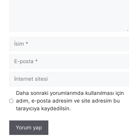
İsim
E-
posta
İnternet
sitesi
Daha sonraki yorumlarımda kullanılması için
adım, e-posta adresim ve site adresim bu
tarayıcıya kaydedilsin.