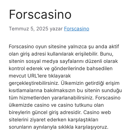
Forscasino
Temmuz 5, 2025
yazar
Forscasino
Forscasino oyun sitesine yalnızca şu anda aktif
olan giriş adresi kullanılarak erişilebilir. Bunu,
sitenin sosyal medya sayfalarını düzenli olarak
kontrol ederek ve gönderilerinde bahsedilen
mevcut URL’lere tıklayarak
gerçekleştirebilirsiniz. Ülkemizin getirdiği erişim
kısıtlamalarına bakılmaksızın bu sitenin sunduğu
tüm hizmetlerden yararlanabilirsiniz. Forscasino
ülkemizde casino ve casino tutkunu olan
bireylerin güncel giriş adresidir. Casino web
sitelerini ziyaret ederken karşılaştıkları
sorunların aynılarıyla sıklıkla karşılaşıyoruz.