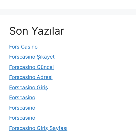
Son Yazılar
Fors Casino
Forscasino Şikayet
Forscasino Güncel
Forscasino Adresi
Forscasino Giriş
Forscasino
Forscasino
Forscasino
Forscasino Giriş Sayfası