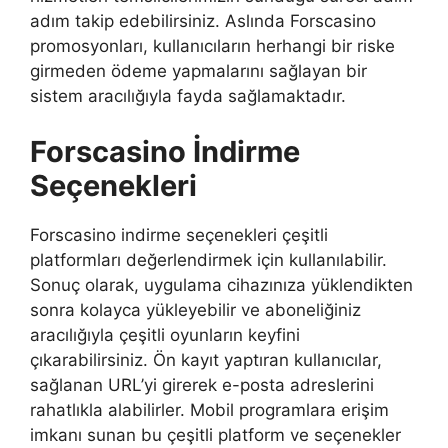
adım takip edebilirsiniz. Aslında Forscasino
promosyonları, kullanıcıların herhangi bir riske
girmeden ödeme yapmalarını sağlayan bir
sistem aracılığıyla fayda sağlamaktadır.
Forscasino İndirme
Seçenekleri
Forscasino indirme seçenekleri çeşitli
platformları değerlendirmek için kullanılabilir.
Sonuç olarak, uygulama cihazınıza yüklendikten
sonra kolayca yükleyebilir ve aboneliğiniz
aracılığıyla çeşitli oyunların keyfini
çıkarabilirsiniz. Ön kayıt yaptıran kullanıcılar,
sağlanan URL’yi girerek e-posta adreslerini
rahatlıkla alabilirler. Mobil programlara erişim
imkanı sunan bu çeşitli platform ve seçenekler