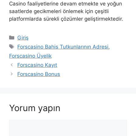
Casino faaliyetlerine devam etmekte ve yoğun
saatlerde gecikmeleri önlemek için çeşitli
platformlarda sürekli çözümler geliştirmektedir.
Kategoriler
Giriş
Etiketler
Forscasino Bahis Tutkunlarının Adresi
,
Forscasino Üyelik
Forscasino Kayıt
Forscasino Bonus
Yorum yapın
Yorum