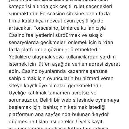
kategorisi altında çok çeşitli rulet seçenekleri
sunmaktadır. Forscasino sitesine daha fazla
firma katıldıkça mevcut oyun çeşitliliği de
artacaktır. Forscasino, binlerce kullanıcıyla
Casino faaliyetlerini sürdürmek ve sıkışık
senaryolarda gecikmeleri önlemek için birden
fazla platformda çözümler üretmektedir.
Yetkililere ulaşmak veya kullanıcılardan yardım
istemek için lütfen aşağıda verilen adresi ziyaret
edin. Casino oyunlarında kazanma şansına
sahip olmak için oyuncuların bu hizmeti veren
siteye kayıtlı üye olmaları gerekmektedir.
Üyeliğe katılmak tamamen ücretsiz ve
sorunsuzdur. Belirli bir web sitesinde oynamaya
başlamak için, bahisçinin katılmak istediği
platformun ana sayfasında bulunan ‘kaydol’
düğmesine tıklaması gerekir. Üyelik kayıt
işlemini tamamlamak için lütfen tam adınızı,