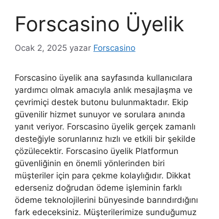
Forscasino Üyelik
Ocak 2, 2025
yazar
Forscasino
Forscasino üyelik ana sayfasında kullanıcılara
yardımcı olmak amacıyla anlık mesajlaşma ve
çevrimiçi destek butonu bulunmaktadır. Ekip
güvenilir hizmet sunuyor ve sorulara anında
yanıt veriyor. Forscasino üyelik gerçek zamanlı
desteğiyle sorunlarınız hızlı ve etkili bir şekilde
çözülecektir. Forscasino üyelik Platformun
güvenliğinin en önemli yönlerinden biri
müşteriler için para çekme kolaylığıdır. Dikkat
ederseniz doğrudan ödeme işleminin farklı
ödeme teknolojilerini bünyesinde barındırdığını
fark edeceksiniz. Müşterilerimize sunduğumuz