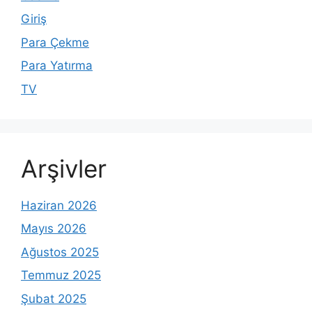
Giriş
Para Çekme
Para Yatırma
TV
Arşivler
Haziran 2026
Mayıs 2026
Ağustos 2025
Temmuz 2025
Şubat 2025