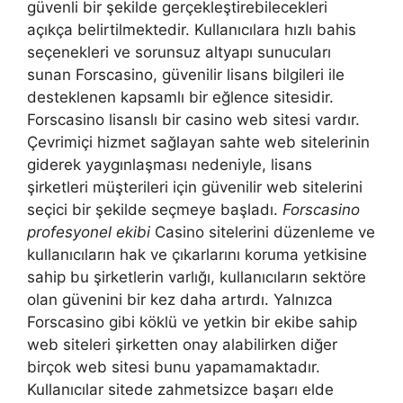
güvenli bir şekilde gerçekleştirebilecekleri
açıkça belirtilmektedir. Kullanıcılara hızlı bahis
seçenekleri ve sorunsuz altyapı sunucuları
sunan Forscasino, güvenilir lisans bilgileri ile
desteklenen kapsamlı bir eğlence sitesidir.
Forscasino lisanslı bir casino web sitesi vardır.
Çevrimiçi hizmet sağlayan sahte web sitelerinin
giderek yaygınlaşması nedeniyle, lisans
şirketleri müşterileri için güvenilir web sitelerini
seçici bir şekilde seçmeye başladı.
Forscasino
profesyonel ekibi
Casino sitelerini düzenleme ve
kullanıcıların hak ve çıkarlarını koruma yetkisine
sahip bu şirketlerin varlığı, kullanıcıların sektöre
olan güvenini bir kez daha artırdı. Yalnızca
Forscasino gibi köklü ve yetkin bir ekibe sahip
web siteleri şirketten onay alabilirken diğer
birçok web sitesi bunu yapamamaktadır.
Kullanıcılar sitede zahmetsizce başarı elde