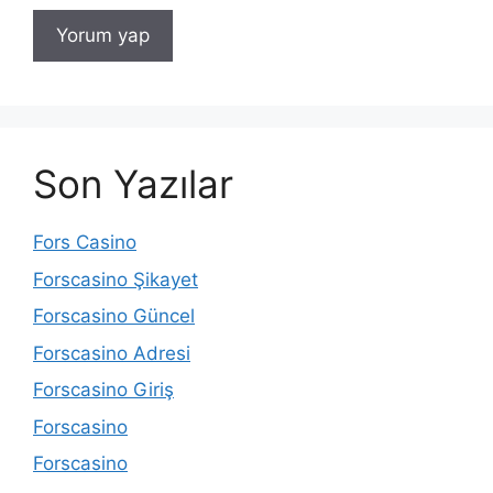
Son Yazılar
Fors Casino
Forscasino Şikayet
Forscasino Güncel
Forscasino Adresi
Forscasino Giriş
Forscasino
Forscasino