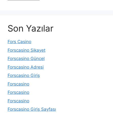
Son Yazılar
Fors Casino
Forscasino Şikayet
Forscasino Güncel
Forscasino Adresi
Forscasino Giriş
Forscasino
Forscasino
Forscasino
Forscasino Giriş Sayfası