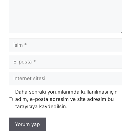
İsim
E-
posta
İnternet
sitesi
Daha sonraki yorumlarımda kullanılması için
adım, e-posta adresim ve site adresim bu
tarayıcıya kaydedilsin.