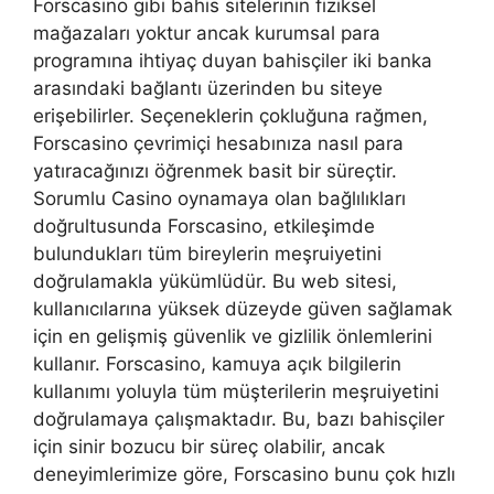
Forscasino gibi bahis sitelerinin fiziksel
mağazaları yoktur ancak kurumsal para
programına ihtiyaç duyan bahisçiler iki banka
arasındaki bağlantı üzerinden bu siteye
erişebilirler. Seçeneklerin çokluğuna rağmen,
Forscasino çevrimiçi hesabınıza nasıl para
yatıracağınızı öğrenmek basit bir süreçtir.
Sorumlu Casino oynamaya olan bağlılıkları
doğrultusunda Forscasino, etkileşimde
bulundukları tüm bireylerin meşruiyetini
doğrulamakla yükümlüdür. Bu web sitesi,
kullanıcılarına yüksek düzeyde güven sağlamak
için en gelişmiş güvenlik ve gizlilik önlemlerini
kullanır. Forscasino, kamuya açık bilgilerin
kullanımı yoluyla tüm müşterilerin meşruiyetini
doğrulamaya çalışmaktadır. Bu, bazı bahisçiler
için sinir bozucu bir süreç olabilir, ancak
deneyimlerimize göre, Forscasino bunu çok hızlı