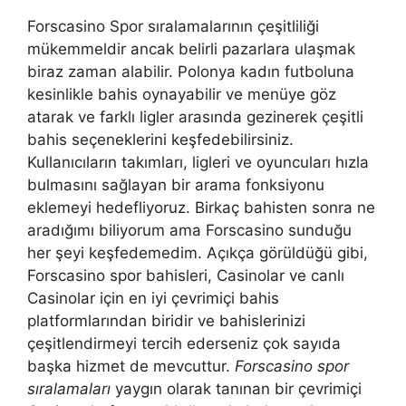
Forscasino Spor sıralamalarının çeşitliliği
mükemmeldir ancak belirli pazarlara ulaşmak
biraz zaman alabilir. Polonya kadın futboluna
kesinlikle bahis oynayabilir ve menüye göz
atarak ve farklı ligler arasında gezinerek çeşitli
bahis seçeneklerini keşfedebilirsiniz.
Kullanıcıların takımları, ligleri ve oyuncuları hızla
bulmasını sağlayan bir arama fonksiyonu
eklemeyi hedefliyoruz. Birkaç bahisten sonra ne
aradığımı biliyorum ama Forscasino sunduğu
her şeyi keşfedemedim. Açıkça görüldüğü gibi,
Forscasino spor bahisleri, Casinolar ve canlı
Casinolar için en iyi çevrimiçi bahis
platformlarından biridir ve bahislerinizi
çeşitlendirmeyi tercih ederseniz çok sayıda
başka hizmet de mevcuttur.
Forscasino spor
sıralamaları
yaygın olarak tanınan bir çevrimiçi