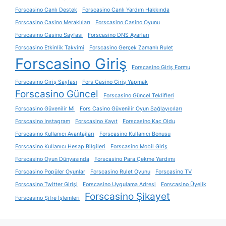
Forscasino Canlı Destek
Forscasino Canlı Yardım Hakkında
Forscasino Casino Meraklıları
Forscasino Casino Oyunu
Forscasino Casino Sayfası
Forscasino DNS Ayarları
Forscasino Etkinlik Takvimi
Forscasino Gerçek Zamanlı Rulet
Forscasino Giriş
Forscasino Giriş Formu
Forscasino Giriş Sayfası
Fors Casino Giriş Yapmak
Forscasino Güncel
Forscasino Güncel Teklifleri
Forscasino Güvenilir Mi
Fors Casino Güvenilir Oyun Sağlayıcıları
Forscasino Instagram
Forscasino Kayıt
Forscasino Kaç Oldu
Forscasino Kullanıcı Avantajları
Forscasino Kullanıcı Bonusu
Forscasino Kullanıcı Hesap Bilgileri
Forscasino Mobil Giriş
Forscasino Oyun Dünyasında
Forscasino Para Çekme Yardımı
Forscasino Popüler Oyunlar
Forscasino Rulet Oyunu
Forscasino TV
Forscasino Twitter Girişi
Forscasino Uygulama Adresi
Forscasino Üyelik
Forscasino Şikayet
Forscasino Şifre İşlemleri