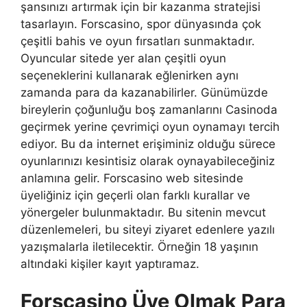
şansınızı artırmak için bir kazanma stratejisi
tasarlayın. Forscasino, spor dünyasında çok
çeşitli bahis ve oyun fırsatları sunmaktadır.
Oyuncular sitede yer alan çeşitli oyun
seçeneklerini kullanarak eğlenirken aynı
zamanda para da kazanabilirler. Günümüzde
bireylerin çoğunluğu boş zamanlarını Casinoda
geçirmek yerine çevrimiçi oyun oynamayı tercih
ediyor. Bu da internet erişiminiz olduğu sürece
oyunlarınızı kesintisiz olarak oynayabileceğiniz
anlamına gelir. Forscasino web sitesinde
üyeliğiniz için geçerli olan farklı kurallar ve
yönergeler bulunmaktadır. Bu sitenin mevcut
düzenlemeleri, bu siteyi ziyaret edenlere yazılı
yazışmalarla iletilecektir. Örneğin 18 yaşının
altındaki kişiler kayıt yaptıramaz.
Forscasino Üye Olmak Para