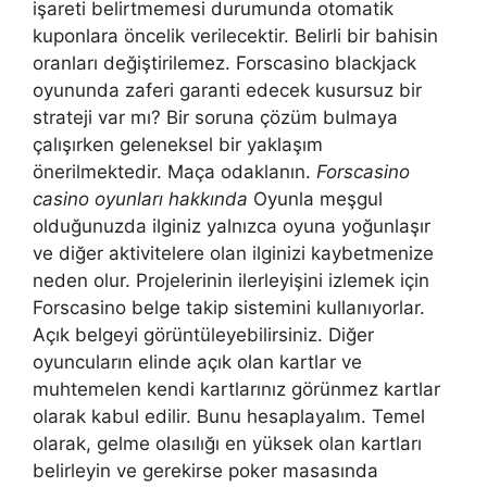
işareti belirtmemesi durumunda otomatik
kuponlara öncelik verilecektir. Belirli bir bahisin
oranları değiştirilemez. Forscasino blackjack
oyununda zaferi garanti edecek kusursuz bir
strateji var mı? Bir soruna çözüm bulmaya
çalışırken geleneksel bir yaklaşım
önerilmektedir. Maça odaklanın.
Forscasino
casino oyunları hakkında
Oyunla meşgul
olduğunuzda ilginiz yalnızca oyuna yoğunlaşır
ve diğer aktivitelere olan ilginizi kaybetmenize
neden olur. Projelerinin ilerleyişini izlemek için
Forscasino belge takip sistemini kullanıyorlar.
Açık belgeyi görüntüleyebilirsiniz. Diğer
oyuncuların elinde açık olan kartlar ve
muhtemelen kendi kartlarınız görünmez kartlar
olarak kabul edilir. Bunu hesaplayalım. Temel
olarak, gelme olasılığı en yüksek olan kartları
belirleyin ve gerekirse poker masasında