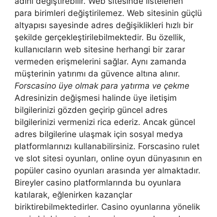
adını değiştirebilir. Web sitesinde listelenen
para birimleri değiştirilemez. Web sitesinin güçlü
altyapısı sayesinde adres değişiklikleri hızlı bir
şekilde gerçekleştirilebilmektedir. Bu özellik,
kullanıcıların web sitesine herhangi bir zarar
vermeden erişmelerini sağlar. Aynı zamanda
müşterinin yatırımı da güvence altına alınır.
Forscasino üye olmak para yatırma ve çekme
Adresinizin değişmesi halinde üye iletişim
bilgilerinizi gözden geçirip güncel adres
bilgilerinizi vermenizi rica ederiz. Ancak güncel
adres bilgilerine ulaşmak için sosyal medya
platformlarınızı kullanabilirsiniz. Forscasino rulet
ve slot sitesi oyunları, online oyun dünyasının en
popüler casino oyunları arasında yer almaktadır.
Bireyler casino platformlarında bu oyunlara
katılarak, eğlenirken kazançlar
biriktirebilmektedirler. Casino oyunlarına yönelik