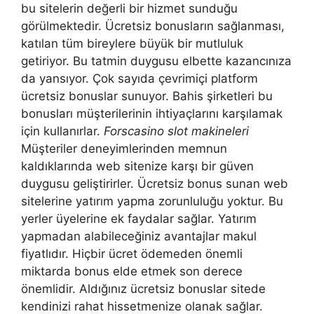
bu sitelerin değerli bir hizmet sunduğu
görülmektedir. Ücretsiz bonusların sağlanması,
katılan tüm bireylere büyük bir mutluluk
getiriyor. Bu tatmin duygusu elbette kazancınıza
da yansıyor. Çok sayıda çevrimiçi platform
ücretsiz bonuslar sunuyor. Bahis şirketleri bu
bonusları müşterilerinin ihtiyaçlarını karşılamak
için kullanırlar.
Forscasino slot makineleri
Müşteriler deneyimlerinden memnun
kaldıklarında web sitenize karşı bir güven
duygusu geliştirirler. Ücretsiz bonus sunan web
sitelerine yatırım yapma zorunluluğu yoktur. Bu
yerler üyelerine ek faydalar sağlar. Yatırım
yapmadan alabileceğiniz avantajlar makul
fiyatlıdır. Hiçbir ücret ödemeden önemli
miktarda bonus elde etmek son derece
önemlidir. Aldığınız ücretsiz bonuslar sitede
kendinizi rahat hissetmenize olanak sağlar.