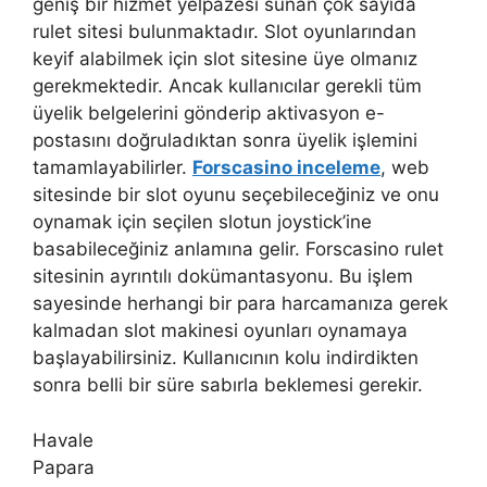
geniş bir hizmet yelpazesi sunan çok sayıda
rulet sitesi bulunmaktadır. Slot oyunlarından
keyif alabilmek için slot sitesine üye olmanız
gerekmektedir. Ancak kullanıcılar gerekli tüm
üyelik belgelerini gönderip aktivasyon e-
postasını doğruladıktan sonra üyelik işlemini
tamamlayabilirler.
Forscasino inceleme
, web
sitesinde bir slot oyunu seçebileceğiniz ve onu
oynamak için seçilen slotun joystick’ine
basabileceğiniz anlamına gelir. Forscasino rulet
sitesinin ayrıntılı dokümantasyonu. Bu işlem
sayesinde herhangi bir para harcamanıza gerek
kalmadan slot makinesi oyunları oynamaya
başlayabilirsiniz. Kullanıcının kolu indirdikten
sonra belli bir süre sabırla beklemesi gerekir.
Havale
Papara