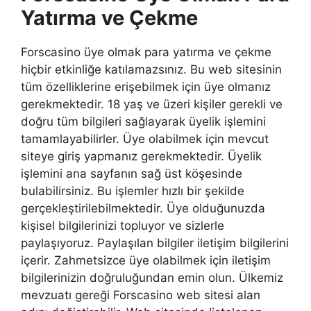
Yatırma ve Çekme
Forscasino üye olmak para yatırma ve çekme
hiçbir etkinliğe katılamazsınız. Bu web sitesinin
tüm özelliklerine erişebilmek için üye olmanız
gerekmektedir. 18 yaş ve üzeri kişiler gerekli ve
doğru tüm bilgileri sağlayarak üyelik işlemini
tamamlayabilirler. Üye olabilmek için mevcut
siteye giriş yapmanız gerekmektedir. Üyelik
işlemini ana sayfanın sağ üst köşesinde
bulabilirsiniz. Bu işlemler hızlı bir şekilde
gerçekleştirilebilmektedir. Üye olduğunuzda
kişisel bilgilerinizi topluyor ve sizlerle
paylaşıyoruz. Paylaşılan bilgiler iletişim bilgilerini
içerir. Zahmetsizce üye olabilmek için iletişim
bilgilerinizin doğruluğundan emin olun. Ülkemiz
mevzuatı gereği Forscasino web sitesi alan