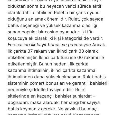
olduktan sonra bu heyecan verici sürece aktif
olarak dahil olabilirler. Ruletin bir şans oyunu
olduğunu anlamak önemlidir. Rulet, çok sayıda
bahis seçeneği ve yüksek kazanma olasılığı
sunan popüler bir casino oyunudur. İki tür
koşucuya ek olarak iki kişi kategorisi de vardır.
Forscasino ilk kayıt bonus ve promosyon
Ancak
ilk çarkta 37 rakam var. İkinci çark 38 olarak
etiketlenmiştir. İkinci çark türü ise 00 rakamı ile
etiketlenmiştir. Bunun nedeni, ilk çarkta
kazanma ihtimalinin, ikinci çarkta kazanma
ihtimalinden daha yüksek olmasıdır. Rulet bahis
sisteminin cömert bonusları ve garantili bahisleri
nedeniyle şiddetle tavsiye edilir. Rulet
sitelerinde en kazançlı bahisler şunlardır: –
doğrudan: makaralardaki herhangi bir sayıya
bahis koymanız gerekir. Ne yazık ki bu maçı