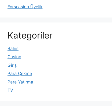
Forscasino Üyelik
Kategoriler
Bahis
Casino
Giriş
Para Çekme
Para Yatırma
TV