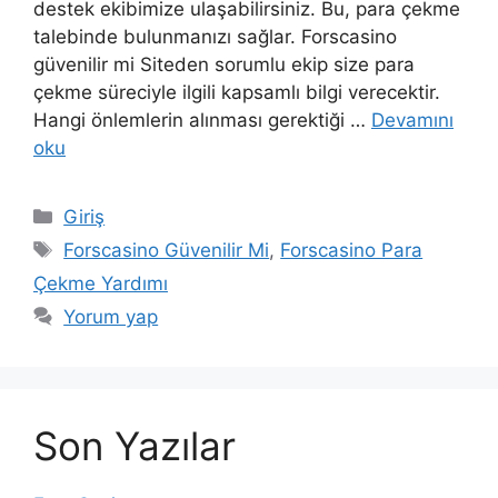
destek ekibimize ulaşabilirsiniz. Bu, para çekme
talebinde bulunmanızı sağlar. Forscasino
güvenilir mi Siteden sorumlu ekip size para
çekme süreciyle ilgili kapsamlı bilgi verecektir.
Hangi önlemlerin alınması gerektiği …
Devamını
oku
Kategoriler
Giriş
Etiketler
Forscasino Güvenilir Mi
,
Forscasino Para
Çekme Yardımı
Yorum yap
Son Yazılar