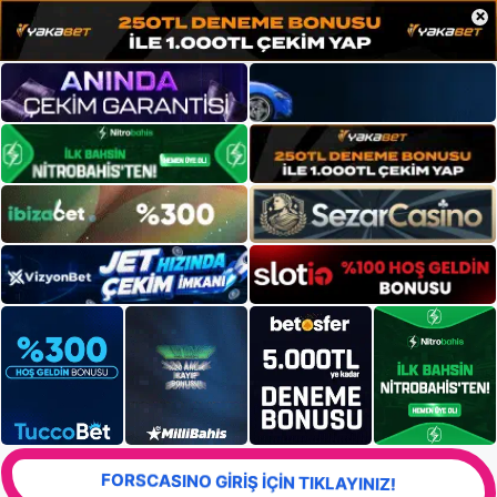
×
FORSCASINO GİRİŞ İÇİN TIKLAYINIZ!