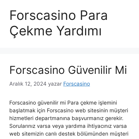
Forscasino Para
Çekme Yardımı
Forscasino Güvenilir Mi
Aralık 12, 2024
yazar
Forscasino
Forscasino güvenilir mi Para çekme işlemini
başlatmak için Forscasino web sitesinin müşteri
hizmetleri departmanına başvurmanız gerekir.
Sorularınız varsa veya yardıma ihtiyacınız varsa
web sitemizin canlı destek bölümünden müşteri