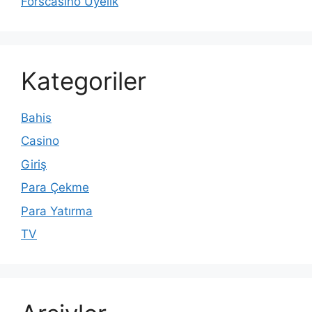
Forscasino Üyelik
Kategoriler
Bahis
Casino
Giriş
Para Çekme
Para Yatırma
TV