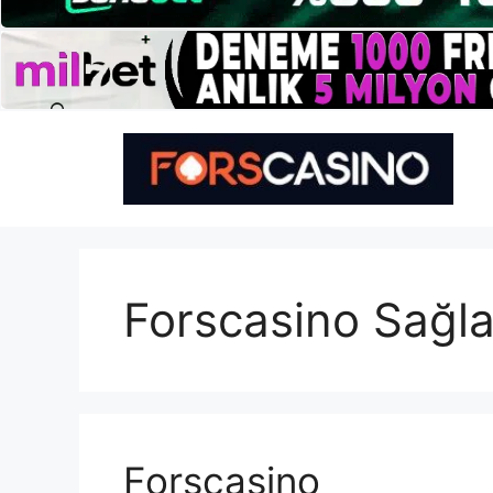
İçeriğe
atla
Forscasino Sağla
Forscasino