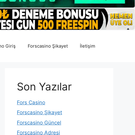
no Giriş
Forscasino Şikayet
İletişim
Son Yazılar
Fors Casino
Forscasino Şikayet
Forscasino Güncel
Forscasino Adresi