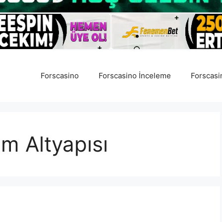
Forscasino
Forscasino İnceleme
Forscasi
m Altyapısı