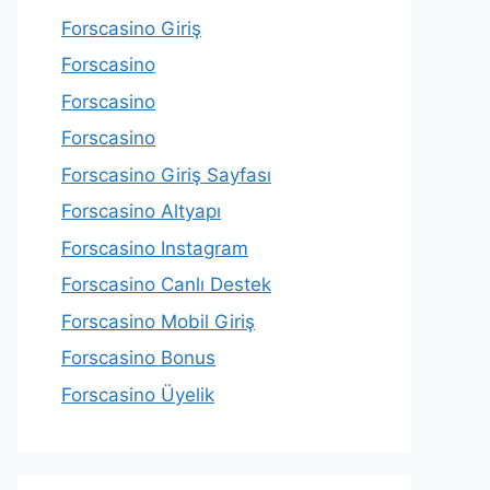
Forscasino Giriş
Forscasino
Forscasino
Forscasino
Forscasino Giriş Sayfası
Forscasino Altyapı
Forscasino Instagram
Forscasino Canlı Destek
Forscasino Mobil Giriş
Forscasino Bonus
Forscasino Üyelik